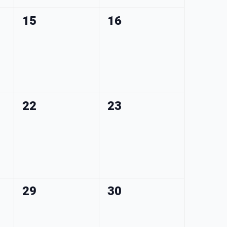
0
0
15
16
,
évènement,
évènement,
0
0
22
23
,
évènement,
évènement,
0
0
29
30
,
évènement,
évènement,