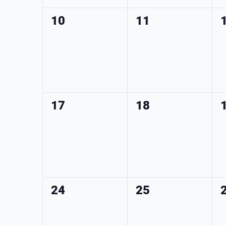
0
0
10
11
évènement,
évènement,
0
0
17
18
évènement,
évènement,
0
0
24
25
évènement,
évènement,