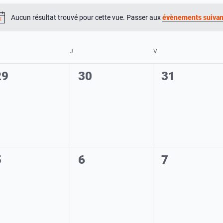
Aucun résultat trouvé pour cette vue. Passer aux
évènements suiva
Notice
RCREDI
J
JEUDI
V
VENDREDI
0
0
0
29
30
31
évènement,
évènement,
évènement
0
0
0
5
6
7
évènement,
évènement,
évènement