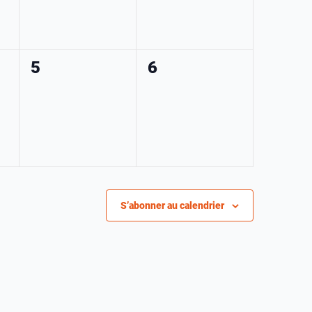
0
0
5
6
,
évènement,
évènement,
S’abonner au calendrier